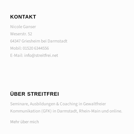
KONTAKT
Nicole Ganser
Weserstr. 52
64347 Griesheim bei Darmstadt
Mobil: 01520 6344556
E-Mail:
info@streitfrei.net
ÜBER STREITFREI
Seminare, Ausbildungen & Coaching in Gewaltfreier
Kommunikation (GFK) in Darmstadt, Rhein-Main und online.
Mehr über mich