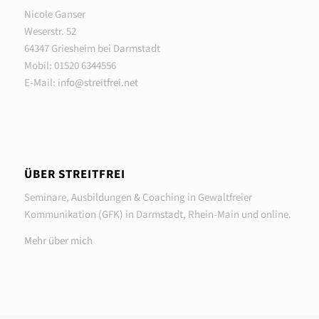
Nicole Ganser
Weserstr. 52
64347 Griesheim bei Darmstadt
Mobil: 01520 6344556
E-Mail:
info@streitfrei.net
ÜBER STREITFREI
Seminare, Ausbildungen & Coaching in Gewaltfreier
Kommunikation (GFK) in Darmstadt, Rhein-Main und online.
Mehr über mich