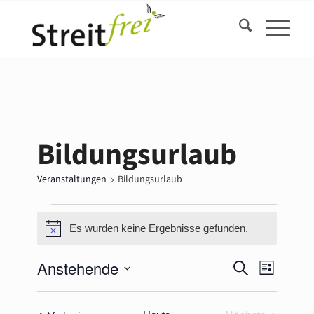
Bildungsurlaub
Veranstaltungen
Bildungsurlaub
Veranstaltungen
Es wurden keine Ergebnisse gefunden.
Hinweis
Veransta
Veranst
Anstehende
Suche
Liste
Ansicht
Suche
Datum
Navigat
und
wählen.