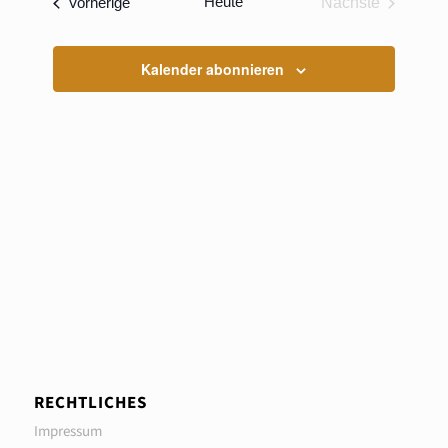
Veranstaltungen
Heute
Vorherige
Nächste
Ansichten
Veranstaltun
Navigati
Kalender abonnieren
RECHTLICHES
Impressum