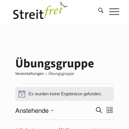
Übungsgruppe
Veranstaltungen
Übungsgruppe
Veranstaltungen
Es wurden keine Ergebnisse gefunden.
Hinweis
Veransta
Veranst
Anstehende
Suche
Liste
Ansicht
Suche
Datum
Navigat
und
wählen.