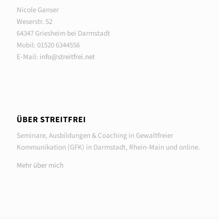
Nicole Ganser
Weserstr. 52
64347 Griesheim bei Darmstadt
Mobil: 01520 6344556
E-Mail:
info@streitfrei.net
ÜBER STREITFREI
Seminare, Ausbildungen & Coaching in Gewaltfreier
Kommunikation (GFK) in Darmstadt, Rhein-Main und online.
Mehr über mich