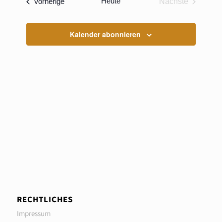
Veranstaltungen
Heute
Vorherige
Nächste
Ansichten
Veranstaltun
Navigati
Kalender abonnieren
RECHTLICHES
Impressum